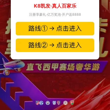
K8凯发·真人百家乐
注册享豪礼·亿万奖池·开户送8888